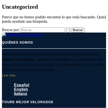
Uncategorized
Parece que no hemos podido encontrar lo que estás buscando. Quizá
pueda ayudarte una búsqueda.
Buscar por:
QUIÉNES SOMOS
All Morocco Tours es una agencia local creada por los hermanos
Hamid y Aziz Azoulay
, originarios de
Erfoud
, cerca del desierto del
Sahara. Organizamos viajes privados por Marruecos, rutas al desierto
y experiencias auténticas a medida.
Leer más…
Español
English
Italiano
TOURS MEJOR VALORADOS